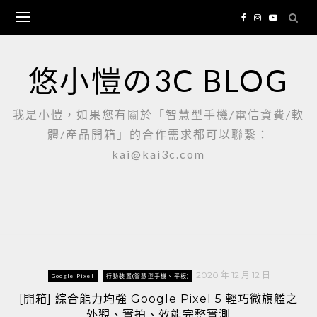
Skip
to
content
悠小愷の3C BLOG
我是小愷，如果您有關於「智慧型手機/電信資費/軟
體/產品開箱」的合作需求都可以聯繫：
kai@kai3c.com
2020 年 12 月 12 日
Google Pixel
行動裝置(智慧型手機、平板)
[開箱] 綜合能力均強 Google Pixel 5 輕巧微旗艦之
外觀、實拍、效能完整實測