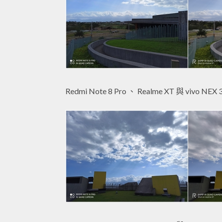
Redmi Note 8 Pro 、 Realme XT 與 vivo NEX 