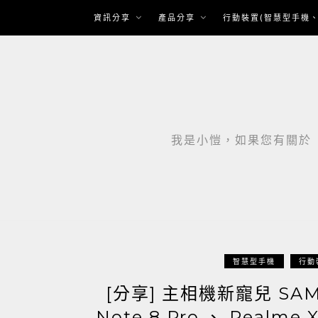
Skip
資訊分享
產品分享
行動裝置(智慧型手機、
to
content
我是小愷，如果您有關於「智
智慧型手機
行動
[分享] 主相機新寵兒 SA
Note 8 Pro 、 Realm