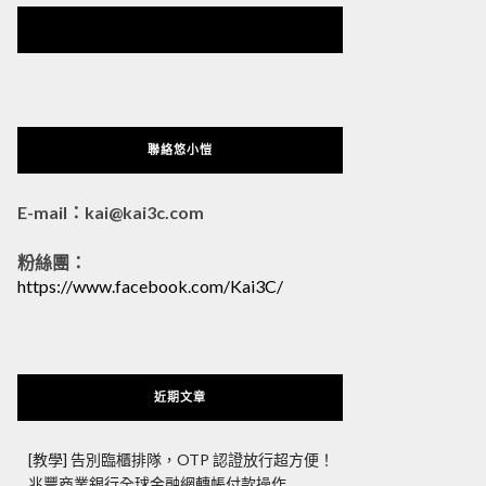
悠小愷 の 3C Blog
聯絡悠小愷
E-mail：kai@kai3c.com
粉絲團：
https://www.facebook.com/Kai3C/
近期文章
[教學] 告別臨櫃排隊，OTP 認證放行超方便！
兆豐商業銀行全球金融網轉帳付款操作