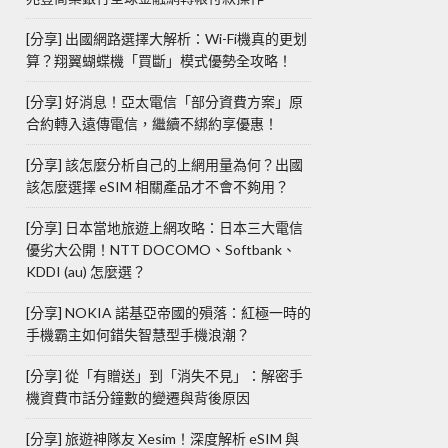
[分享] 出國網路選擇大解析：Wi-Fi機真的更划
算？翔翼蝴蝶機「買斷」模式優勢全攻略！
[分享] 好消息！亞太電信「部分資費方案」原
合約轉入遠傳電信，繼續不綁約享優惠！
[分享] 該怎麼分析自己的上網用量為何？出國
該怎麼選擇 eSIM 相關產品才不會不夠用？
[分享] 日本當地旅遊上網攻略：日本三大電信
優劣大公開！NTT DOCOMO、Softbank、
KDDI (au) 怎麼選？
[分享] NOKIA 諾基亞帝國的殞落：紅極一時的
手機霸主如何錯失智慧型手機浪潮？
[分享] 從「有贈送」到「消失不見」：解密手
機資費市話分鐘數的變遷與背後原因
[分享] 旅遊神隊友 Xesim！深度解析 eSIM 與