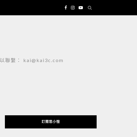
 kai@kai3c.com
訂閱悠小愷