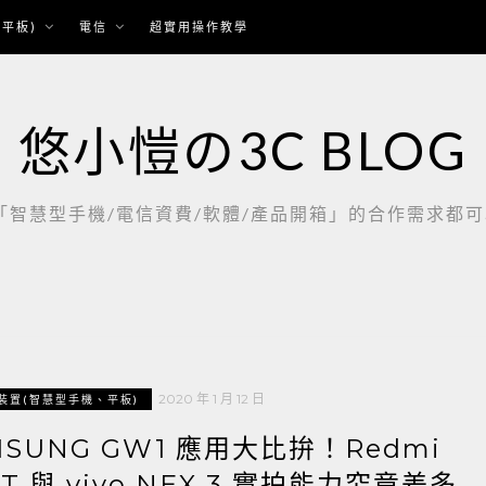
平板)
電信
超實用操作教學
悠小愷の3C BLOG
慧型手機/電信資費/軟體/產品開箱」的合作需求都可以聯繫：
2020 年 1 月 12 日
裝置(智慧型手機、平板)
MSUNG GW1 應用大比拚！Redmi
e XT 與 vivo NEX 3 實拍能力究竟差多