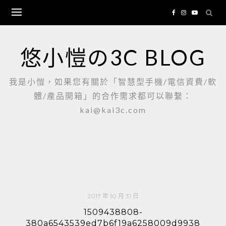
Skip
to
content
悠小愷の3C BLOG
我是小愷，如果您有關於「智慧型手機/電信資費/軟
體/產品開箱」的合作需求都可以聯繫：
kai@kai3c.com
2017 年 10 月 31 日
1509438808-
380a6543539ed7b6f19a6258009d9938