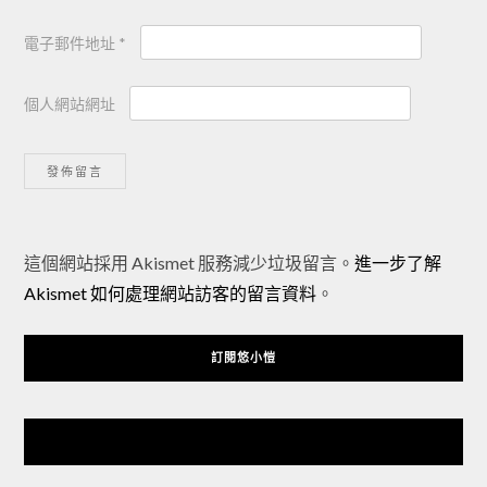
電子郵件地址
*
個人網站網址
Alternative:
這個網站採用 Akismet 服務減少垃圾留言。
進一步了解
Akismet 如何處理網站訪客的留言資料
。
訂閱悠小愷
悠小愷 の 3C Blog