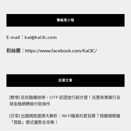
聯絡悠小愷
E-mail：kai@kai3c.com
粉絲團：
https://www.facebook.com/Kai3C/
近期文章
[教學] 告別臨櫃排隊，OTP 認證放行超方便！兆豐商業銀行全
球金融網轉帳付款操作
[分享] 出國網路選擇大解析：Wi-Fi機真的更划算？翔翼蝴蝶機
「買斷」模式優勢全攻略！