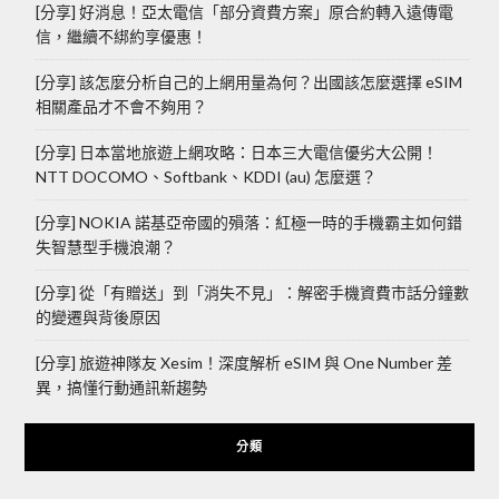
[分享] 好消息！亞太電信「部分資費方案」原合約轉入遠傳電
信，繼續不綁約享優惠！
[分享] 該怎麼分析自己的上網用量為何？出國該怎麼選擇 eSIM
相關產品才不會不夠用？
[分享] 日本當地旅遊上網攻略：日本三大電信優劣大公開！
NTT DOCOMO、Softbank、KDDI (au) 怎麼選？
[分享] NOKIA 諾基亞帝國的殞落：紅極一時的手機霸主如何錯
失智慧型手機浪潮？
[分享] 從「有贈送」到「消失不見」：解密手機資費市話分鐘數
的變遷與背後原因
[分享] 旅遊神隊友 Xesim！深度解析 eSIM 與 One Number 差
異，搞懂行動通訊新趨勢
分類