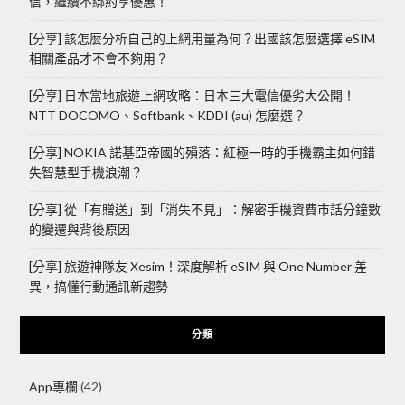
信，繼續不綁約享優惠！
[分享] 該怎麼分析自己的上網用量為何？出國該怎麼選擇 eSIM
相關產品才不會不夠用？
[分享] 日本當地旅遊上網攻略：日本三大電信優劣大公開！
NTT DOCOMO、Softbank、KDDI (au) 怎麼選？
[分享] NOKIA 諾基亞帝國的殞落：紅極一時的手機霸主如何錯
失智慧型手機浪潮？
[分享] 從「有贈送」到「消失不見」：解密手機資費市話分鐘數
的變遷與背後原因
[分享] 旅遊神隊友 Xesim！深度解析 eSIM 與 One Number 差
異，搞懂行動通訊新趨勢
分類
App專欄
(42)