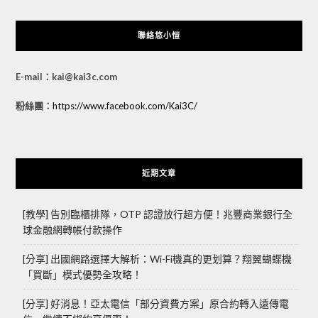
聯絡悠小愷
E-mail：kai@kai3c.com
粉絲團：
https://www.facebook.com/Kai3C/
近期文章
[教學] 告別臨櫃排隊，OTP 認證放行超方便！兆豐商業銀行全
球金融網轉帳付款操作
[分享] 出國網路選擇大解析：Wi-Fi機真的更划算？翔翼蝴蝶機
「買斷」模式優勢全攻略！
[分享] 好消息！亞太電信「部分資費方案」原合約轉入遠傳電