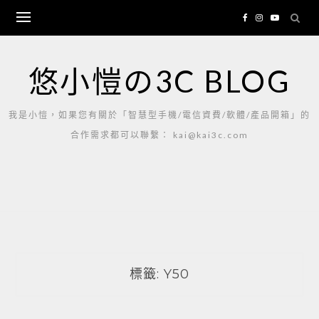
Skip
to
content
悠小愷の3C BLOG
我是小愷，如果您有關於「智慧型手機/電信資費/軟體/產品開箱」的
合作需求都可以聯繫： kai@kai3c.com
標籤:
Y50