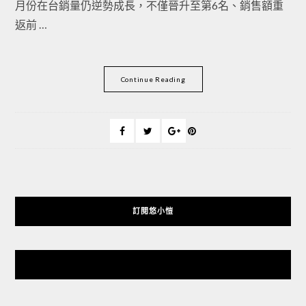
月份在台銷量仍逆勢成長，不僅晉升至第6名、銷售額重
返前 …
Continue Reading
訂閱悠小愷
悠小愷 の 3C Blog