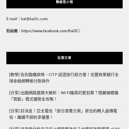
聯絡悠小愷
E-mail：kai@kai3c.com
粉絲團：
https://www.facebook.com/Kai3C/
近期文章
[教學] 告別臨櫃排隊，OTP 認證放行超方便！兆豐商業銀行全
球金融網轉帳付款操作
[分享] 出國網路選擇大解析：Wi-Fi機真的更划算？翔翼蝴蝶機
「買斷」模式優勢全攻略！
[分享] 好消息！亞太電信「部分資費方案」原合約轉入遠傳電
信，繼續不綁約享優惠！
[分享] 該怎麼分析自己的上網用量為何？出國該怎麼選擇 eSIM