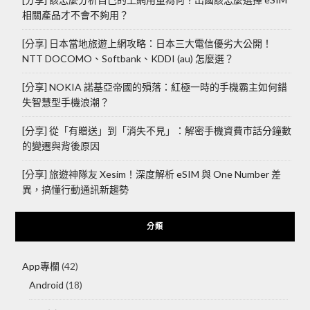
相關產品才不會不夠用？
[分享] 日本當地旅遊上網攻略：日本三大電信優劣大公開！
NTT DOCOMO、Softbank、KDDI (au) 怎麼選？
[分享] NOKIA 諾基亞帝國的殞落：紅極一時的手機霸主如何錯
失智慧型手機浪潮？
[分享] 從「有贈送」到「消失不見」：解密手機資費市話分鐘數
的變遷與背後原因
[分享] 旅遊神隊友 Xesim！深度解析 eSIM 與 One Number 差
異，搞懂行動通訊新趨勢
分類
App專欄
(42)
Android
(18)