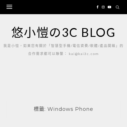
Skip
to
content
悠小愷の3C BLOG
我是小愷，如果您有關於「智慧型手機/電信資費/軟體/產品開箱」的
合作需求都可以聯繫： kai@kai3c.com
標籤:
Windows Phone