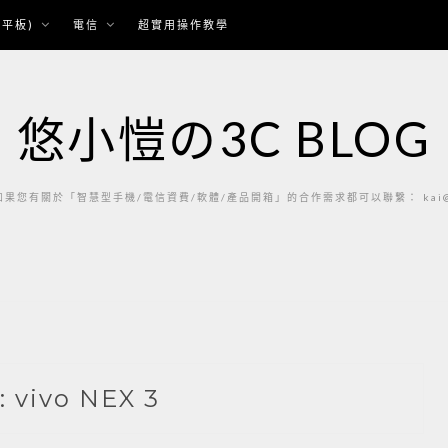
平板)
電信
超實用操作教學
悠小愷の3C BLOG
果您有關於「智慧型手機/電信資費/軟體/產品開箱」的合作需求都可以聯繫： kai@ka
:
vivo NEX 3