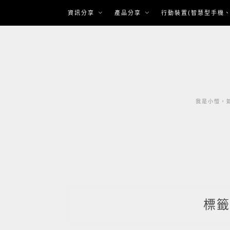
Skip
資訊分享
產品分享
行動裝置(智慧型手機、
to
content
我是小愷，如
標籤