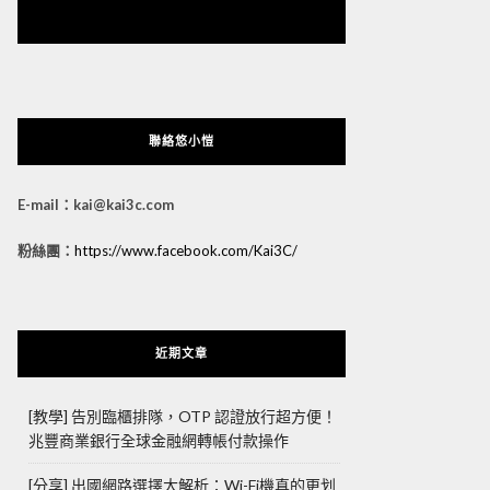
悠小愷 の 3C Blog
聯絡悠小愷
E-mail：kai@kai3c.com
粉絲團：
https://www.facebook.com/Kai3C/
近期文章
[教學] 告別臨櫃排隊，OTP 認證放行超方便！
兆豐商業銀行全球金融網轉帳付款操作
[分享] 出國網路選擇大解析：Wi-Fi機真的更划