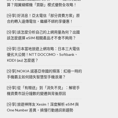
算？翔翼蝴蝶機「買斷」模式優勢全攻略！
[分享] 好消息！亞太電信「部分資費方案」原
合約轉入遠傳電信，繼續不綁約享優惠！
[分享] 該怎麼分析自己的上網用量為何？出國
該怎麼選擇 eSIM 相關產品才不會不夠用？
[分享] 日本當地旅遊上網攻略：日本三大電信
優劣大公開！NTT DOCOMO、Softbank、
KDDI (au) 怎麼選？
[分享] NOKIA 諾基亞帝國的殞落：紅極一時的
手機霸主如何錯失智慧型手機浪潮？
[分享] 從「有贈送」到「消失不見」：解密手
機資費市話分鐘數的變遷與背後原因
[分享] 旅遊神隊友 Xesim！深度解析 eSIM 與
One Number 差異，搞懂行動通訊新趨勢