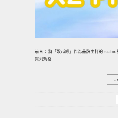
前言： 將「敢越級」作為品牌主打的 real
買到規格 …
C