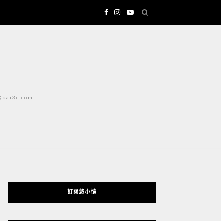
i3c.com
訂閱悠小愷