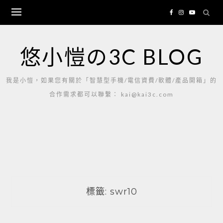
Skip
to
content
悠小愷の3C BLOG
我是小愷，如果您有關於「智慧型手機/電信資費/軟體/產品開箱」的
合作需求都可以聯繫： kai@kai3c.com
標籤:
swr10