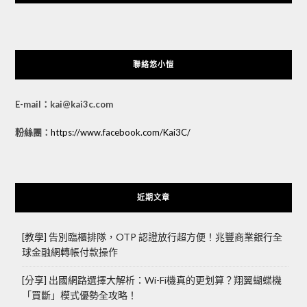
聯絡悠小愷
E-mail：kai@kai3c.com
粉絲團：
https://www.facebook.com/Kai3C/
近期文章
[教學] 告別臨櫃排隊，OTP 認證放行超方便！兆豐商業銀行全
球金融網轉帳付款操作
[分享] 出國網路選擇大解析：Wi-Fi機真的更划算？翔翼蝴蝶機
「買斷」模式優勢全攻略！