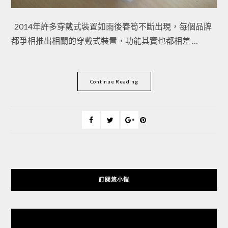
2014年許多穿戴式裝置如雨後春筍不斷出現，每個品牌
都爭相推出相關的穿戴式裝置，功能其實也都相差 …
Continue Reading
訂閱悠小愷
悠小愷 の 3C Blog