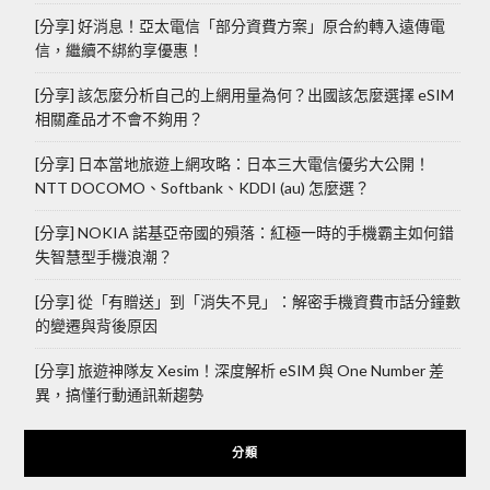
[分享] 好消息！亞太電信「部分資費方案」原合約轉入遠傳電
信，繼續不綁約享優惠！
[分享] 該怎麼分析自己的上網用量為何？出國該怎麼選擇 eSIM
相關產品才不會不夠用？
[分享] 日本當地旅遊上網攻略：日本三大電信優劣大公開！
NTT DOCOMO、Softbank、KDDI (au) 怎麼選？
[分享] NOKIA 諾基亞帝國的殞落：紅極一時的手機霸主如何錯
失智慧型手機浪潮？
[分享] 從「有贈送」到「消失不見」：解密手機資費市話分鐘數
的變遷與背後原因
[分享] 旅遊神隊友 Xesim！深度解析 eSIM 與 One Number 差
異，搞懂行動通訊新趨勢
分類