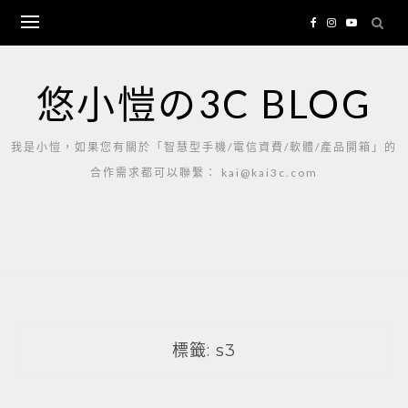
Skip
to
content
悠小愷の3C BLOG
我是小愷，如果您有關於「智慧型手機/電信資費/軟體/產品開箱」的
合作需求都可以聯繫： kai@kai3c.com
標籤:
s3