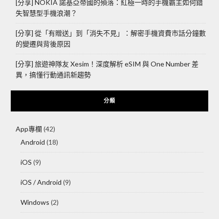
[分享] NOKIA 諾基亞帝國的殞落：紅極一時的手機霸主如何錯
失智慧型手機浪潮？
[分享] 從「有贈送」到「消失不見」：解密手機資費市話分鐘數
的變遷與背後原因
[分享] 旅遊神隊友 Xesim！深度解析 eSIM 與 One Number 差
異，搞懂行動通訊新趨勢
分類
App專欄
(42)
Android
(18)
iOS
(9)
iOS / Android
(9)
Windows
(2)