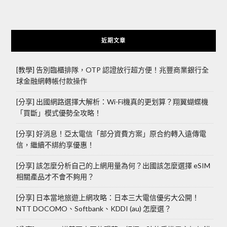
近期文章
[教學] 告別臨櫃排隊，OTP 認證放行超方便！兆豐商業銀行全
球金融網轉帳付款操作
[分享] 出國網路選擇大解析：Wi-Fi機真的更划算？翔翼蝴蝶機
「買斷」模式優勢全攻略！
[分享] 好消息！亞太電信「部分資費方案」原合約轉入遠傳電
信，繼續不綁約享優惠！
[分享] 該怎麼分析自己的上網用量為何？出國該怎麼選擇 eSIM
相關產品才不會不夠用？
[分享] 日本當地旅遊上網攻略：日本三大電信優劣大公開！
NTT DOCOMO、Softbank、KDDI (au) 怎麼選？