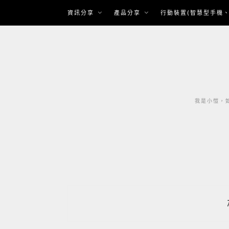
Skip
資訊分享
產品分享
行動裝置(智慧型手機、
to
content
我是小愷，如