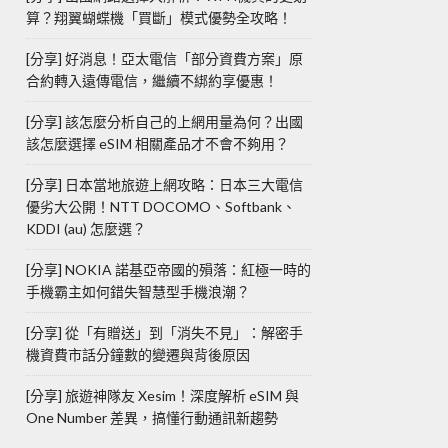
算？翔翼蝴蝶機「買斷」模式優勢全攻略！
[分享] 好消息！亞太電信「部分資費方案」原
合約轉入遠傳電信，繼續不綁約享優惠！
[分享] 該怎麼分析自己的上網用量為何？出國
該怎麼選擇 eSIM 相關產品才不會不夠用？
[分享] 日本當地旅遊上網攻略：日本三大電信
優劣大公開！NTT DOCOMO、Softbank、
KDDI (au) 怎麼選？
[分享] NOKIA 諾基亞帝國的殞落：紅極一時的
手機霸主如何錯失智慧型手機浪潮？
[分享] 從「有贈送」到「消失不見」：解密手
機資費市話分鐘數的變遷與背後原因
[分享] 旅遊神隊友 Xesim！深度解析 eSIM 與
One Number 差異，搞懂行動通訊新趨勢