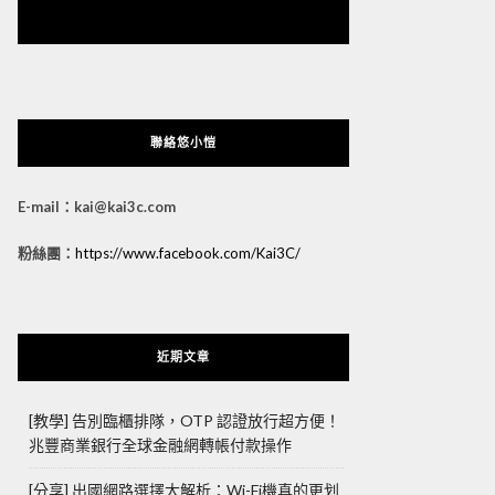
悠小愷 の 3C Blog
聯絡悠小愷
E-mail：kai@kai3c.com
粉絲團：
https://www.facebook.com/Kai3C/
近期文章
[教學] 告別臨櫃排隊，OTP 認證放行超方便！
兆豐商業銀行全球金融網轉帳付款操作
[分享] 出國網路選擇大解析：Wi-Fi機真的更划