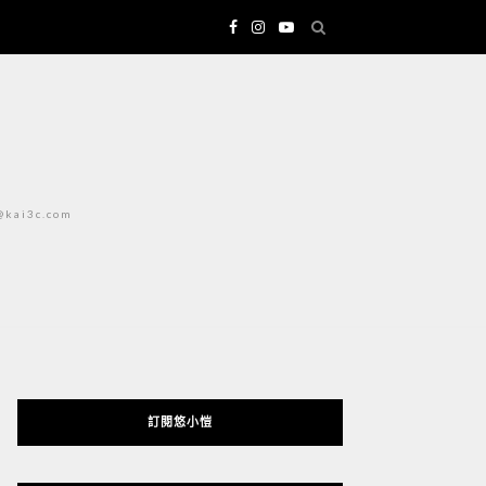
i3c.com
訂閱悠小愷