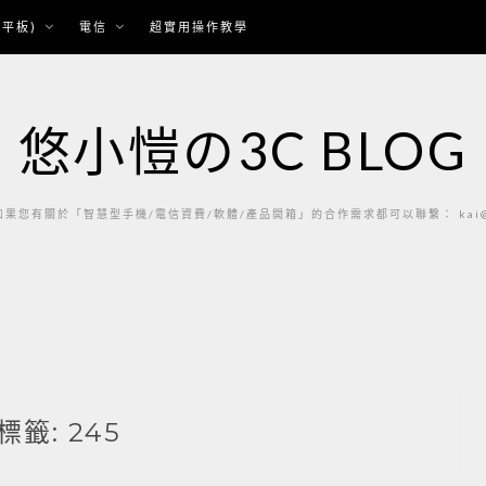
平板)
電信
超實用操作教學
悠小愷の3C BLOG
果您有關於「智慧型手機/電信資費/軟體/產品開箱」的合作需求都可以聯繫： kai@ka
標籤:
245