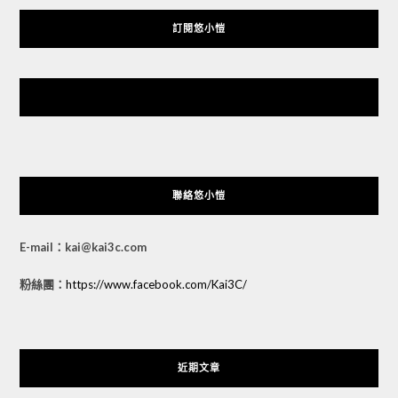
訂閱悠小愷
悠小愷 の 3C Blog
聯絡悠小愷
E-mail：kai@kai3c.com
粉絲團：
https://www.facebook.com/Kai3C/
近期文章