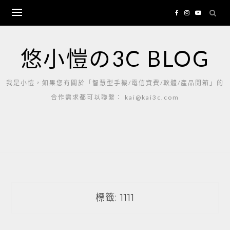
Skip
to
content
悠小愷の3C BLOG
我是小愷，如果您有關於「智慧型手機/電信資費/軟體/產品開箱」的
合作需求都可以聯繫： kai@kai3c.com
標籤:
1111