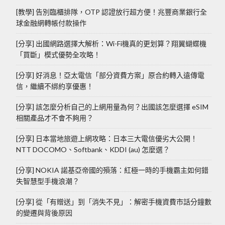
[教學] 告別臨櫃排隊，OTP 認證放行超方便！兆豐商業銀行全
球金融網轉帳付款操作
[分享] 出國網路選擇大解析：Wi-Fi機真的更划算？翔翼蝴蝶機
「買斷」模式優勢全攻略！
[分享] 好消息！亞太電信「部分資費方案」原合約轉入遠傳電
信，繼續不綁約享優惠！
[分享] 該怎麼分析自己的上網用量為何？出國該怎麼選擇 eSIM
相關產品才不會不夠用？
[分享] 日本當地旅遊上網攻略：日本三大電信優劣大公開！
NTT DOCOMO、Softbank、KDDI (au) 怎麼選？
[分享] NOKIA 諾基亞帝國的殞落：紅極一時的手機霸主如何錯
失智慧型手機浪潮？
[分享] 從「有贈送」到「消失不見」：解密手機資費市話分鐘數
的變遷與背後原因