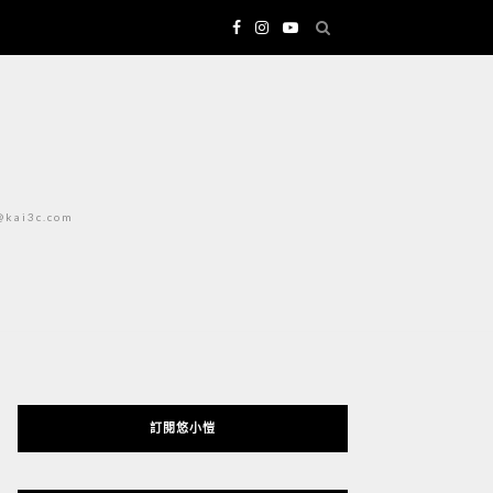
i3c.com
訂閱悠小愷