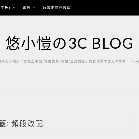
平板)
電信
超實用操作教學
悠小愷の3C BLOG
果您有關於「智慧型手機/電信資費/軟體/產品開箱」的合作需求都可以聯繫： kai@ka
籤:
頻段改配