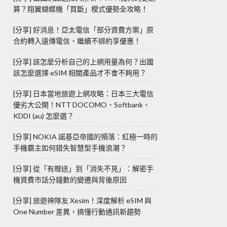
算？翔翼蝴蝶機「買斷」模式優勢全攻略！
[分享] 好消息！亞太電信「部分資費方案」原
合約轉入遠傳電信，繼續不綁約享優惠！
[分享] 該怎麼分析自己的上網用量為何？出國
該怎麼選擇 eSIM 相關產品才不會不夠用？
[分享] 日本當地旅遊上網攻略：日本三大電信
優劣大公開！NTT DOCOMO、Softbank、
KDDI (au) 怎麼選？
[分享] NOKIA 諾基亞帝國的殞落：紅極一時的
手機霸主如何錯失智慧型手機浪潮？
[分享] 從「有贈送」到「消失不見」：解密手
機資費市話分鐘數的變遷與背後原因
[分享] 旅遊神隊友 Xesim！深度解析 eSIM 與
One Number 差異，搞懂行動通訊新趨勢