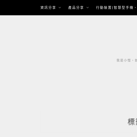
Skip
資訊分享
產品分享
行動裝置(智慧型手機、
to
content
我是小愷，如
標