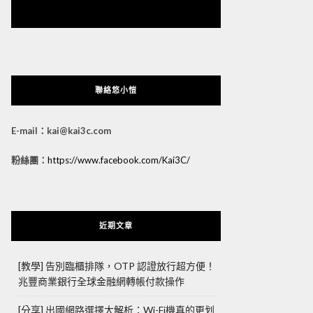
悠小愷 の 3C Blog
聯絡悠小愷
E-mail：kai@kai3c.com
粉絲團：
https://www.facebook.com/Kai3C/
近期文章
[教學] 告別臨櫃排隊，OTP 認證放行超方便！
兆豐商業銀行全球金融網轉帳付款操作
[分享] 出國網路選擇大解析：Wi-Fi機真的更划