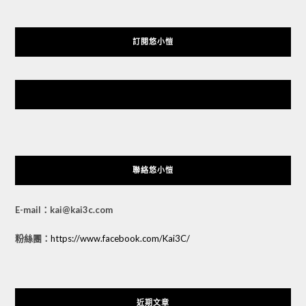
訂閱悠小愷
悠小愷 の 3C Blog
聯絡悠小愷
E-mail：kai@kai3c.com
粉絲團：
https://www.facebook.com/Kai3C/
近期文章