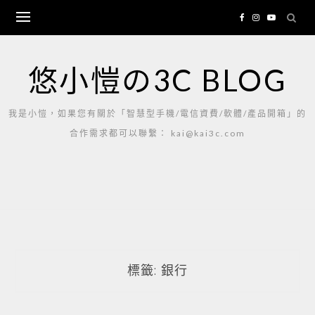
Skip
to
content
悠小愷の3C BLOG
我是小愷，如果您有關於「智慧型手機/電信資費/軟體/產品開箱」的
合作需求都可以聯繫： kai@kai3c.com
標籤:
銀行