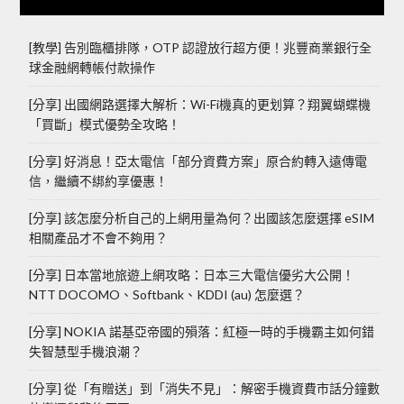
[教學] 告別臨櫃排隊，OTP 認證放行超方便！兆豐商業銀行全
球金融網轉帳付款操作
[分享] 出國網路選擇大解析：Wi-Fi機真的更划算？翔翼蝴蝶機
「買斷」模式優勢全攻略！
[分享] 好消息！亞太電信「部分資費方案」原合約轉入遠傳電
信，繼續不綁約享優惠！
[分享] 該怎麼分析自己的上網用量為何？出國該怎麼選擇 eSIM
相關產品才不會不夠用？
[分享] 日本當地旅遊上網攻略：日本三大電信優劣大公開！
NTT DOCOMO、Softbank、KDDI (au) 怎麼選？
[分享] NOKIA 諾基亞帝國的殞落：紅極一時的手機霸主如何錯
失智慧型手機浪潮？
[分享] 從「有贈送」到「消失不見」：解密手機資費市話分鐘數