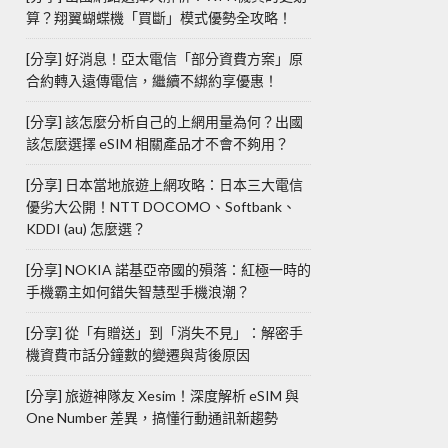
算？翔翼蝴蝶機「買斷」模式優勢全攻略！
[分享] 好消息！亞太電信「部分資費方案」原
合約轉入遠傳電信，繼續不綁約享優惠！
[分享] 該怎麼分析自己的上網用量為何？出國
該怎麼選擇 eSIM 相關產品才不會不夠用？
[分享] 日本當地旅遊上網攻略：日本三大電信
優劣大公開！NTT DOCOMO、Softbank、
KDDI (au) 怎麼選？
[分享] NOKIA 諾基亞帝國的殞落：紅極一時的
手機霸主如何錯失智慧型手機浪潮？
[分享] 從「有贈送」到「消失不見」：解密手
機資費市話分鐘數的變遷與背後原因
[分享] 旅遊神隊友 Xesim！深度解析 eSIM 與
One Number 差異，搞懂行動通訊新趨勢