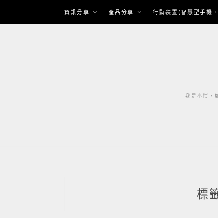
Skip
資訊分享
產品分享
行動裝置(智慧型手機、
to
content
我是小愷，如
標