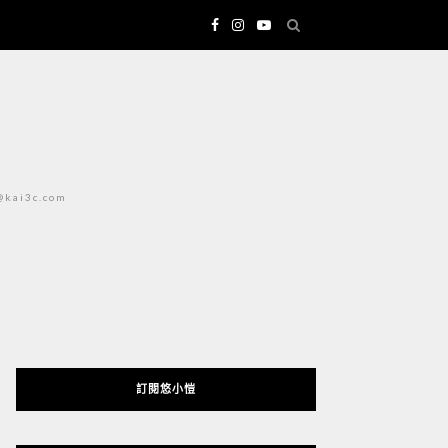
i3c.com
訂閱悠小愷