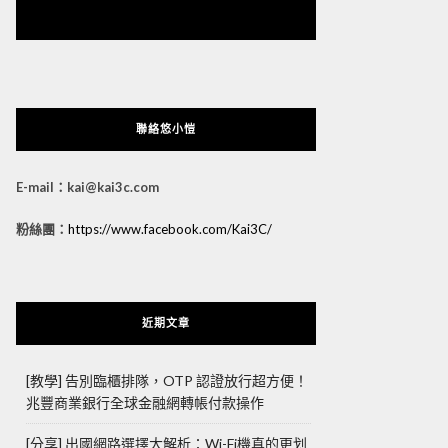
悠小愷 の 3C Blog
聯絡悠小愷
E-mail：kai@kai3c.com
粉絲團：
https://www.facebook.com/Kai3C/
近期文章
[教學] 告別臨櫃排隊，OTP 認證放行超方便！
兆豐商業銀行全球金融網轉帳付款操作
[分享] 出國網路選擇大解析：Wi-Fi機真的更划