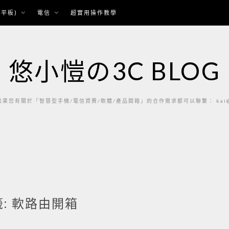
平板)
電信
超實用操作教學
悠小愷の3C BLOG
果您有關於「智慧型手機/電信資費/軟體/產品開箱」的合作需求都可以聯繫： kai@ka
籤:
軟路由開箱