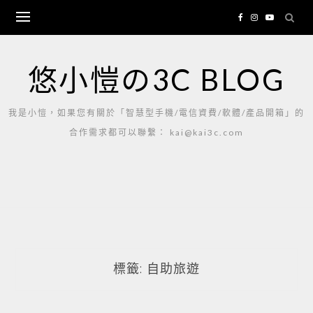
Skip
to
content
悠小愷の3C BLOG
我是小愷，如果您有關於「智慧型手機/電信資費/軟體/產品開箱」的
合作需求都可以聯繫： kai@kai3c.com
標籤:
自助旅遊