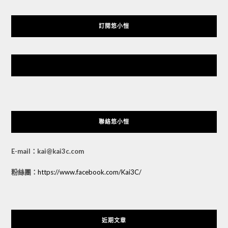
訂閱悠小愷
悠小愷 の 3C Blog
聯絡悠小愷
E-mail：kai@kai3c.com
粉絲團：
https://www.facebook.com/Kai3C/
近期文章