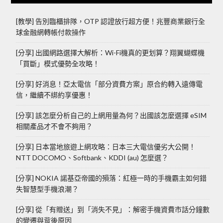
[教學] 告別臨櫃排隊，OTP 認證放行超方便！兆豐商業銀行全
球金融網轉帳付款操作
[分享] 出國網路選擇大解析：Wi-Fi機真的更划算？翔翼蝴蝶機
「買斷」模式優勢全攻略！
[分享] 好消息！亞太電信「部分資費方案」原合約轉入遠傳電
信，繼續不綁約享優惠！
[分享] 該怎麼分析自己的上網用量為何？出國該怎麼選擇 eSIM
相關產品才不會不夠用？
[分享] 日本當地旅遊上網攻略：日本三大電信優劣大公開！
NTT DOCOMO、Softbank、KDDI (au) 怎麼選？
[分享] NOKIA 諾基亞帝國的殞落：紅極一時的手機霸主如何錯
失智慧型手機浪潮？
[分享] 從「有贈送」到「消失不見」：解密手機資費市話分鐘數
的變遷與背後原因