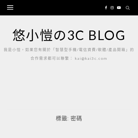
Skip
to
content
悠小愷の3C BLOG
我是小愷，如果您有關於「智慧型手機/電信資費/軟體/產品開箱」的
合作需求都可以聯繫： kai@kai3c.com
標籤:
密碼