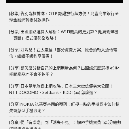
[教學] 告別臨櫃排隊，OTP 認證放行超方便！兆豐商業銀行全
球金融網轉帳付款操作
[分享] 出國網路選擇大解析：Wi-Fi機真的更划算？翔翼蝴蝶機
「買斷」模式優勢全攻略！
[分享] 好消息！亞太電信「部分資費方案」原合約轉入遠傳電
信，繼續不綁約享優惠！
[分享] 該怎麼分析自己的上網用量為何？出國該怎麼選擇 eSIM
相關產品才不會不夠用？
[分享] 日本當地旅遊上網攻略：日本三大電信優劣大公開！
NTT DOCOMO、Softbank、KDDI (au) 怎麼選？
[分享] NOKIA 諾基亞帝國的殞落：紅極一時的手機霸主如何錯
失智慧型手機浪潮？
[分享] 從「有贈送」到「消失不見」：解密手機資費市話分鐘數
的變遷與背後原因