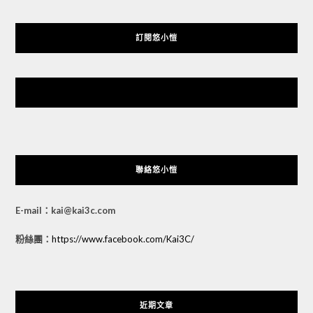
訂閱悠小愷
悠小愷 の 3C Blog
聯絡悠小愷
E-mail：kai@kai3c.com
粉絲團：
https://www.facebook.com/Kai3C/
近期文章