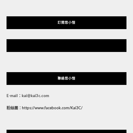
訂閱悠小愷
悠小愷 の 3C Blog
聯絡悠小愷
E-mail：kai@kai3c.com
粉絲團：
https://www.facebook.com/Kai3C/