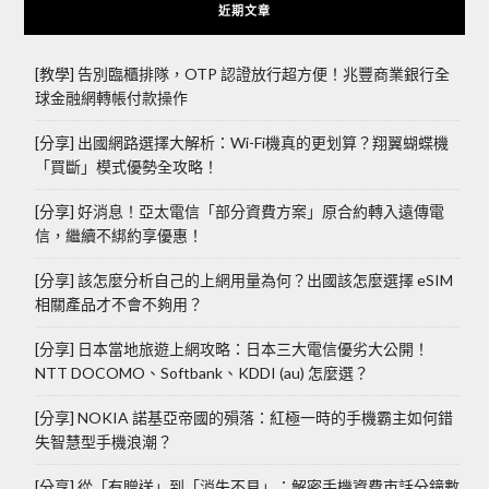
近期文章
[教學] 告別臨櫃排隊，OTP 認證放行超方便！兆豐商業銀行全
球金融網轉帳付款操作
[分享] 出國網路選擇大解析：Wi-Fi機真的更划算？翔翼蝴蝶機
「買斷」模式優勢全攻略！
[分享] 好消息！亞太電信「部分資費方案」原合約轉入遠傳電
信，繼續不綁約享優惠！
[分享] 該怎麼分析自己的上網用量為何？出國該怎麼選擇 eSIM
相關產品才不會不夠用？
[分享] 日本當地旅遊上網攻略：日本三大電信優劣大公開！
NTT DOCOMO、Softbank、KDDI (au) 怎麼選？
[分享] NOKIA 諾基亞帝國的殞落：紅極一時的手機霸主如何錯
失智慧型手機浪潮？
[分享] 從「有贈送」到「消失不見」：解密手機資費市話分鐘數