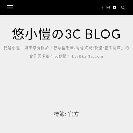
Skip
to
content
悠小愷の3C BLOG
我是小愷，如果您有關於「智慧型手機/電信資費/軟體/產品開箱」的
合作需求都可以聯繫： kai@kai3c.com
標籤:
官方