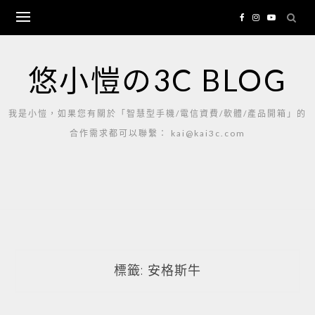
Skip
to
content
悠小愷の3C BLOG
我是小愷，如果您有關於「智慧型手機/電信資費/軟體/產品開箱」的
合作需求都可以聯繫： kai@kai3c.com
標籤:
安格斯牛