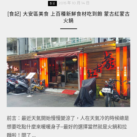
2015 年 10 月 14 日
食記
[食記] 大安區美食 上百種新鮮食材吃到飽 蒙古紅蒙古
火鍋
前言：最近天氣開始慢慢變涼了，人在天氣冷的時候總是
想要吃點什麼來暖暖身子~最好的選擇當然就是火鍋和拉
麵啦！問了 …