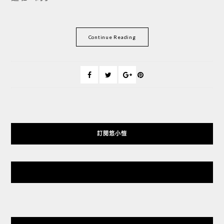
Continue Reading
訂閱悠小愷
悠小愷 の 3C Blog