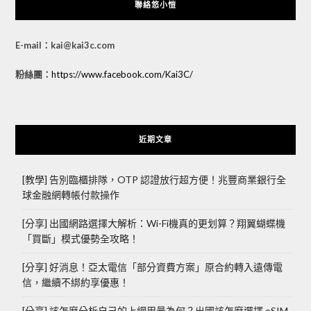
聯絡悠小愷
E-mail：kai@kai3c.com
粉絲團：
https://www.facebook.com/Kai3C/
近期文章
[教學] 告別臨櫃排隊，OTP 認證放行超方便！兆豐商業銀行全
球金融網轉帳付款操作
[分享] 出國網路選擇大解析：Wi-Fi機真的更划算？翔翼蝴蝶機
「買斷」模式優勢全攻略！
[分享] 好消息！亞太電信「部分資費方案」原合約轉入遠傳電
信，繼續不綁約享優惠！
[分享] 該怎麼分析自己的上網用量為何？出國該怎麼選擇 eSIM