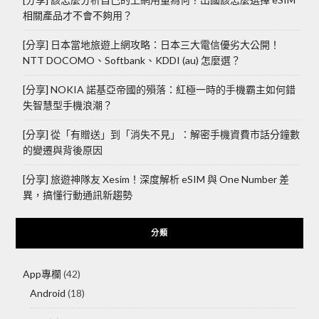
相關產品才不會不夠用？
[分享] 日本當地旅遊上網攻略：日本三大電信優劣大公開！
NTT DOCOMO、Softbank、KDDI (au) 怎麼選？
[分享] NOKIA 諾基亞帝國的殞落：紅極一時的手機霸主如何錯
失智慧型手機浪潮？
[分享] 從「有贈送」到「消失不見」：解密手機資費市話分鐘數
的變遷與背後原因
[分享] 旅遊神隊友 Xesim！深度解析 eSIM 與 One Number 差
異，搞懂行動通訊新趨勢
分類
App專欄
(42)
Android
(18)