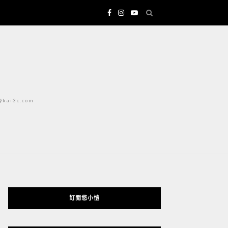
i3c.com
訂閱悠小愷