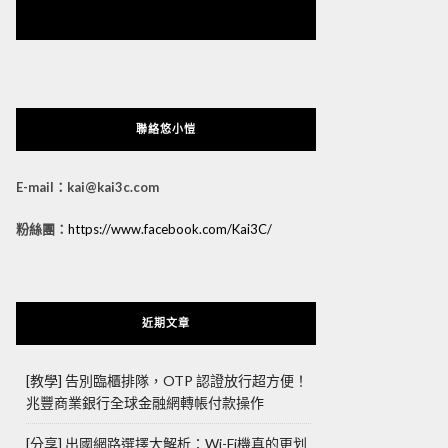
悠小愷 の 3C Blog
聯絡悠小愷
E-mail：kai@kai3c.com
粉絲團：
https://www.facebook.com/Kai3C/
近期文章
[教學] 告別臨櫃排隊，OTP 認證放行超方便！
兆豐商業銀行全球金融網轉帳付款操作
[分享] 出國網路選擇大解析：Wi-Fi機真的更划