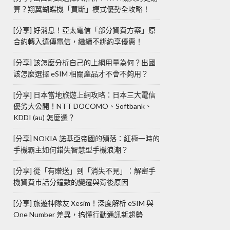
算？翔翼蝴蝶機「買斷」模式優勢全攻略！
[分享] 好消息！亞太電信「部分資費方案」原
合約轉入遠傳電信，繼續不綁約享優惠！
[分享] 該怎麼分析自己的上網用量為何？出國
該怎麼選擇 eSIM 相關產品才不會不夠用？
[分享] 日本當地旅遊上網攻略：日本三大電信
優劣大公開！NTT DOCOMO、Softbank、
KDDI (au) 怎麼選？
[分享] NOKIA 諾基亞帝國的殞落：紅極一時的
手機霸主如何錯失智慧型手機浪潮？
[分享] 從「有贈送」到「消失不見」：解密手
機資費市話分鐘數的變遷與背後原因
[分享] 旅遊神隊友 Xesim！深度解析 eSIM 與
One Number 差異，搞懂行動通訊新趨勢