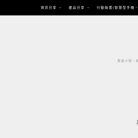
Skip
資訊分享
產品分享
行動裝置(智慧型手機、
to
content
我是小愷，如