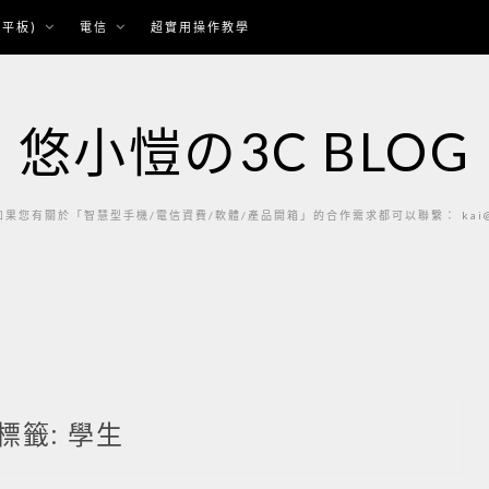
平板)
電信
超實用操作教學
悠小愷の3C BLOG
果您有關於「智慧型手機/電信資費/軟體/產品開箱」的合作需求都可以聯繫： kai@ka
標籤:
學生