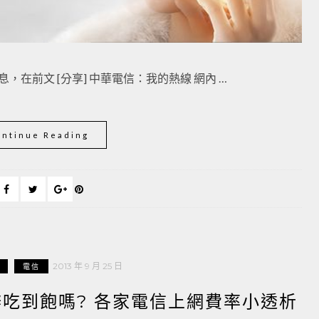
在前文 [分享] 中華電信：我的熱線 網內 …
ontinue Reading
2013 年 9 月 25 日
電信
辦吃到飽嗎? 各家電信上網費率小透析