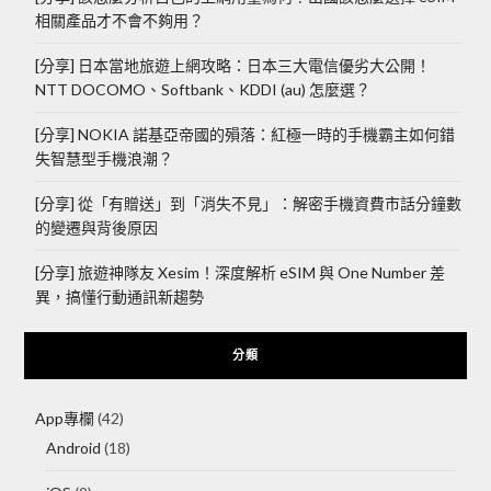
相關產品才不會不夠用？
[分享] 日本當地旅遊上網攻略：日本三大電信優劣大公開！
NTT DOCOMO、Softbank、KDDI (au) 怎麼選？
[分享] NOKIA 諾基亞帝國的殞落：紅極一時的手機霸主如何錯
失智慧型手機浪潮？
[分享] 從「有贈送」到「消失不見」：解密手機資費市話分鐘數
的變遷與背後原因
[分享] 旅遊神隊友 Xesim！深度解析 eSIM 與 One Number 差
異，搞懂行動通訊新趨勢
分類
App專欄
(42)
Android
(18)