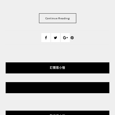
Continue Reading
訂閱悠小愷
悠小愷 の 3C Blog