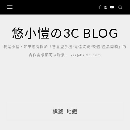
Skip
to
content
悠小愷の3C BLOG
我是小愷，如果您有關於「智慧型手機/電信資費/軟體/產品開箱」的
合作需求都可以聯繫： kai@kai3c.com
標籤:
地鐵