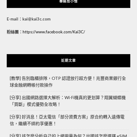
聯絡悠小愷
E-mail：kai@kai3c.com
粉絲團：
https://www.facebook.com/Kai3C/
近期文章
[教學] 告別臨櫃排隊，OTP 認證放行超方便！兆豐商業銀行全
球金融網轉帳付款操作
[分享] 出國網路選擇大解析：Wi-Fi機真的更划算？翔翼蝴蝶機
「買斷」模式優勢全攻略！
[分享] 好消息！亞太電信「部分資費方案」原合約轉入遠傳電
信，繼續不綁約享優惠！
[分享] 該怎麼分析自己的上網用量為何？出國該怎麼選擇 eSIM