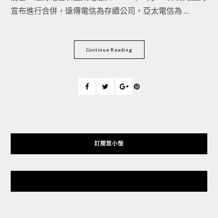
宣布進行合併，遠傳電信為存續公司，亞太電信為 …
Continue Reading
訂閱悠小愷
悠小愷 の 3C Blog