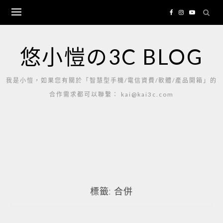
Skip
to
content
悠小愷の3C BLOG
我是小愷，如果您有關於「智慧型手機/電信資費/軟體/產品開箱」的
合作需求都可以聯繫： kai@kai3c.com
標籤:
合併