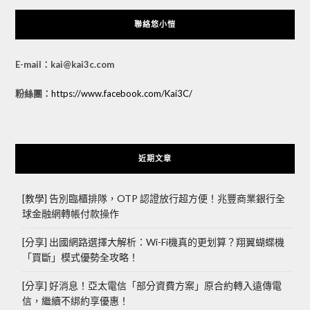
聯絡悠小愷
E-mail：kai@kai3c.com
粉絲團：
https://www.facebook.com/Kai3C/
近期文章
[教學] 告別臨櫃排隊，OTP 認證放行超方便！兆豐商業銀行全
球金融網轉帳付款操作
[分享] 出國網路選擇大解析：Wi-Fi機真的更划算？翔翼蝴蝶機
「買斷」模式優勢全攻略！
[分享] 好消息！亞太電信「部分資費方案」原合約轉入遠傳電
信，繼續不綁約享優惠！