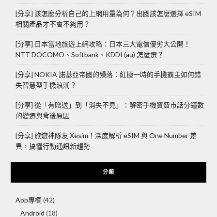
[分享] 該怎麼分析自己的上網用量為何？出國該怎麼選擇 eSIM
相關產品才不會不夠用？
[分享] 日本當地旅遊上網攻略：日本三大電信優劣大公開！
NTT DOCOMO、Softbank、KDDI (au) 怎麼選？
[分享] NOKIA 諾基亞帝國的殞落：紅極一時的手機霸主如何錯
失智慧型手機浪潮？
[分享] 從「有贈送」到「消失不見」：解密手機資費市話分鐘數
的變遷與背後原因
[分享] 旅遊神隊友 Xesim！深度解析 eSIM 與 One Number 差
異，搞懂行動通訊新趨勢
分類
App專欄
(42)
Android
(18)