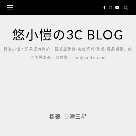
Skip
to
content
悠小愷の3C BLOG
我是小愷，如果您有關於「智慧型手機/電信資費/軟體/產品開箱」的
合作需求都可以聯繫： kai@kai3c.com
標籤:
台灣三星