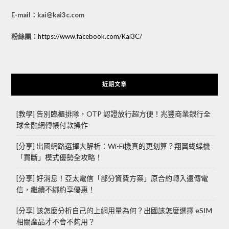
E-mail：kai@kai3c.com
粉絲團：
https://www.facebook.com/Kai3C/
近期文章
[教學] 告別臨櫃排隊，OTP 認證放行超方便！兆豐商業銀行全
球金融網轉帳付款操作
[分享] 出國網路選擇大解析：Wi-Fi機真的更划算？翔翼蝴蝶機
「買斷」模式優勢全攻略！
[分享] 好消息！亞太電信「部分資費方案」原合約轉入遠傳電
信，繼續不綁約享優惠！
[分享] 該怎麼分析自己的上網用量為何？出國該怎麼選擇 eSIM
相關產品才不會不夠用？