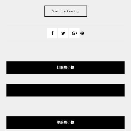
Continue Reading
訂閱悠小愷
悠小愷 の 3C Blog
聯絡悠小愷