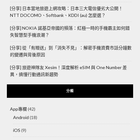
[分享] 日本當地旅遊上網攻略：日本三大電信優劣大公開！
NTT DOCOMO、Softbank、KDDI (au) 怎麼選？
[分享] NOKIA 諾基亞帝國的殞落：紅極一時的手機霸主如何錯
失智慧型手機浪潮？
[分享] 從「有贈送」到「消失不見」：解密手機資費市話分鐘數
的變遷與背後原因
[分享] 旅遊神隊友 Xesim！深度解析 eSIM 與 One Number 差
異，搞懂行動通訊新趨勢
分類
App專欄
(42)
Android
(18)
iOS
(9)