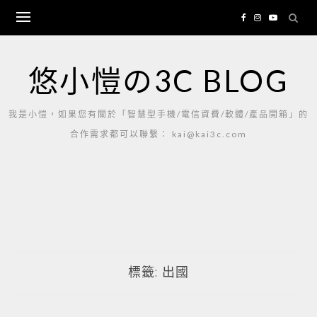
Skip
to
content
悠小愷の3C BLOG
我是小愷，如果您有關於「智慧型手機/電信資費/軟體/產品開箱」的
合作需求都可以聯繫： kai@kai3c.com
標籤:
出國