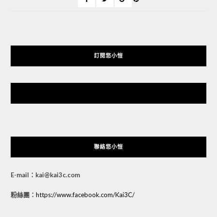
訂閱悠小愷
悠小愷 の 3C Blog
聯絡悠小愷
E-mail：kai@kai3c.com
粉絲團：
https://www.facebook.com/Kai3C/