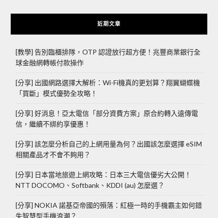
近期文章
[教學] 告別臨櫃排隊，OTP 認證放行超方便！兆豐商業銀行全
球金融網轉帳付款操作
[分享] 出國網路選擇大解析：Wi-Fi機真的更划算？翔翼蝴蝶機
「買斷」模式優勢全攻略！
[分享] 好消息！亞太電信「部分資費方案」原合約轉入遠傳電
信，繼續不綁約享優惠！
[分享] 該怎麼分析自己的上網用量為何？出國該怎麼選擇 eSIM
相關產品才不會不夠用？
[分享] 日本當地旅遊上網攻略：日本三大電信優劣大公開！
NTT DOCOMO、Softbank、KDDI (au) 怎麼選？
[分享] NOKIA 諾基亞帝國的殞落：紅極一時的手機霸主如何錯
失智慧型手機浪潮？