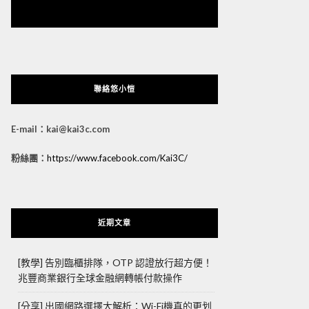
悠小愷 の 3C Blog
聯絡悠小愷
E-mail：kai@kai3c.com
粉絲團：
https://www.facebook.com/Kai3C/
近期文章
[教學] 告別臨櫃排隊，OTP 認證放行超方便！
兆豐商業銀行全球金融網轉帳付款操作
[分享] 出國網路選擇大解析：Wi-Fi機真的更划