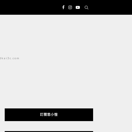
i3c.com
訂閱悠小愷