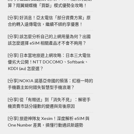
算？翔翼蝴蝶機「買斷」模式優勢全攻略！
[分享] 好消息！亞太電信「部分資費方案」原
合約轉入遠傳電信，繼續不綁約享優惠！
[分享] 該怎麼分析自己的上網用量為何？出國
該怎麼選擇 eSIM 相關產品才不會不夠用？
[分享] 日本當地旅遊上網攻略：日本三大電信
優劣大公開！NTT DOCOMO、Softbank、
KDDI (au) 怎麼選？
[分享] NOKIA 諾基亞帝國的殞落：紅極一時的
手機霸主如何錯失智慧型手機浪潮？
[分享] 從「有贈送」到「消失不見」：解密手
機資費市話分鐘數的變遷與背後原因
[分享] 旅遊神隊友 Xesim！深度解析 eSIM 與
One Number 差異，搞懂行動通訊新趨勢