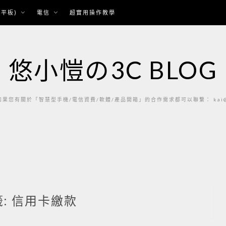
平板)
電信
超實用操作教學
悠小愷の3C BLOG
果您有關於「智慧型手機/電信資費/軟體/產品開箱」的合作需求都可以聯繫： kai@ka
籤:
信用卡繳款