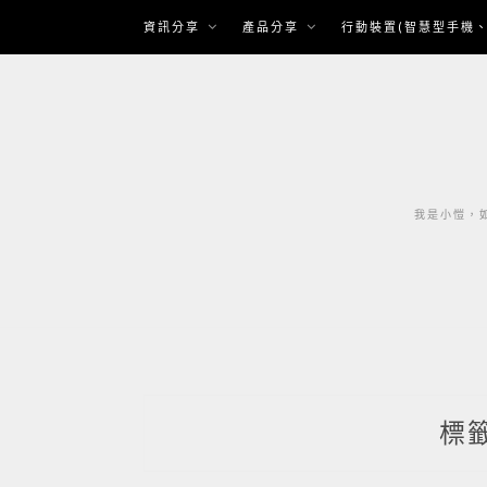
Skip
資訊分享
產品分享
行動裝置(智慧型手機、
to
content
我是小愷，如
標