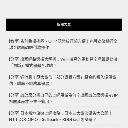
近期文章
[教學] 告別臨櫃排隊，OTP 認證放行超方便！兆豐商業銀行全
球金融網轉帳付款操作
[分享] 出國網路選擇大解析：Wi-Fi機真的更划算？翔翼蝴蝶機
「買斷」模式優勢全攻略！
[分享] 好消息！亞太電信「部分資費方案」原合約轉入遠傳電
信，繼續不綁約享優惠！
[分享] 該怎麼分析自己的上網用量為何？出國該怎麼選擇 eSIM
相關產品才不會不夠用？
[分享] 日本當地旅遊上網攻略：日本三大電信優劣大公開！
NTT DOCOMO、Softbank、KDDI (au) 怎麼選？