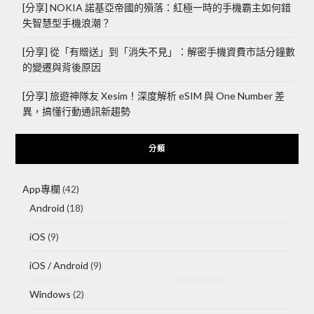
[分享] NOKIA 諾基亞帝國的殞落：紅極一時的手機霸主如何錯
失智慧型手機浪潮？
[分享] 從「有贈送」到「消失不見」：解密手機資費市話分鐘數
的變遷與背後原因
[分享] 旅遊神隊友 Xesim！深度解析 eSIM 與 One Number 差
異，搞懂行動通訊新趨勢
分類
App專欄
(42)
Android
(18)
iOS
(9)
iOS / Android
(9)
Windows
(2)