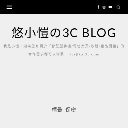
Skip
to
content
悠小愷の3C BLOG
我是小愷，如果您有關於「智慧型手機/電信資費/軟體/產品開箱」的
合作需求都可以聯繫： kai@kai3c.com
標籤:
保密